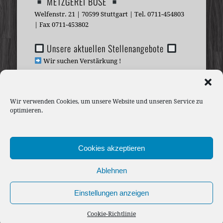
METZGEREI BÖSE
Welfenstr. 21 | 70599 Stuttgart | Tel. 0711-454803
| Fax 0711-453802
Unsere aktuellen Stellenangebote
Wir suchen Verstärkung !
BETRIEBSFERIEN vom 10. bis 25.
August 2026
Wir verwenden Cookies, um unsere Website und unseren Service zu
optimieren.
ab 26.08.2026 sind wir wieder für Sie da !
ÖFFNUNGSZEITEN
Cookies akzeptieren
IMPRESSUM
Ablehnen
DATENSCHUTZ
Einstellungen anzeigen
Cookie-Richtlinie
© 2026 Metzgerei Böse