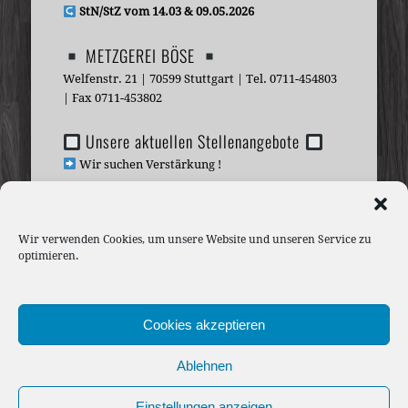
StN/StZ vom 14.03 & 09.05.2026
METZGEREI BÖSE
Welfenstr. 21 | 70599 Stuttgart | Tel. 0711-454803
| Fax 0711-453802
Unsere aktuellen Stellenangebote
Wir suchen Verstärkung !
BETRIEBSFERIEN vom 10. bis 25.
August 2026
Wir verwenden Cookies, um unsere Website und unseren Service zu
optimieren.
ab 26.08.2026 sind wir wieder für Sie da !
ÖFFNUNGSZEITEN
Cookies akzeptieren
IMPRESSUM
Ablehnen
DATENSCHUTZ
Einstellungen anzeigen