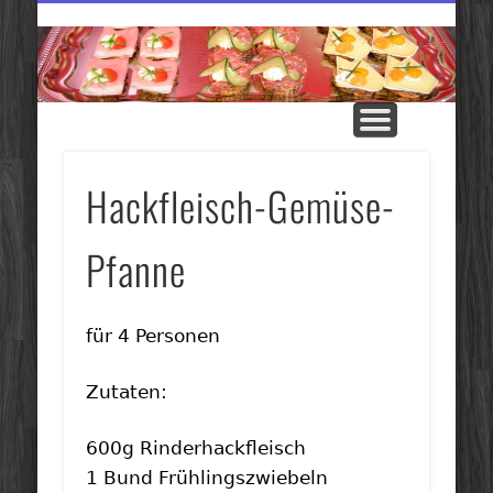
KONTAKT
PARTYSERVICE
METZGEREI
PRODUKTE
SPEISEKARTE
STARTSEITE
ANGEBOTE
wie Sie uns erreichen
und Sortiment
die Geschichte
für Ihre Events
der Woche
Homepage
Tagesessen
Me
Hackfleisch-Gemüse-
Pfanne
für 4 Personen
Zutaten:
600g Rinderhackfleisch
1 Bund Frühlingszwiebeln